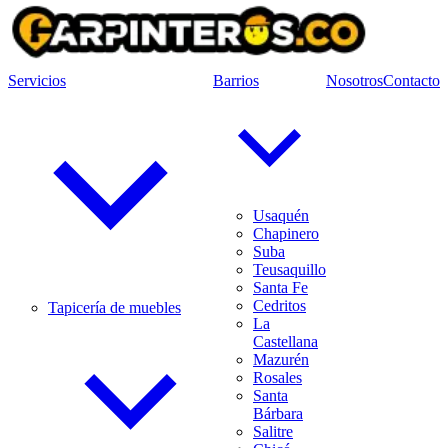
Servicios
Barrios
Nosotros
Contacto
Usaquén
Chapinero
Suba
Teusaquillo
Santa Fe
Cedritos
Tapicería de muebles
La
Castellana
Mazurén
Rosales
Santa
Bárbara
Salitre