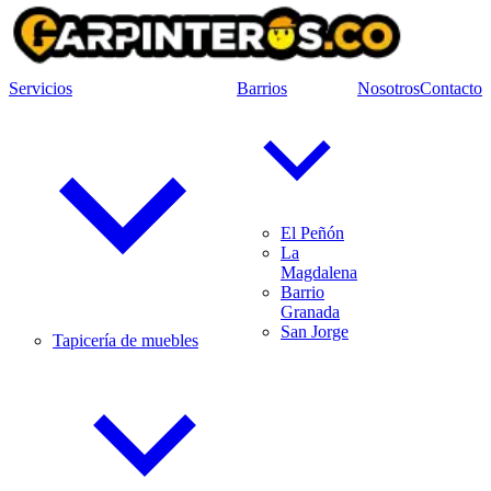
Servicios
Barrios
Nosotros
Contacto
El Peñón
La
Magdalena
Barrio
Granada
San Jorge
Tapicería de muebles