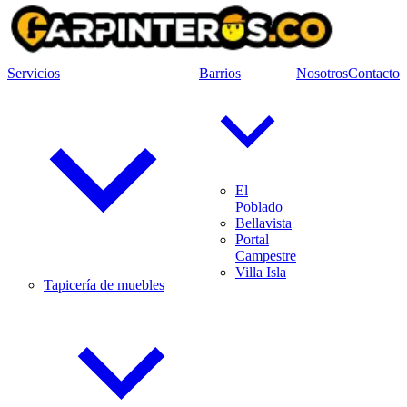
Servicios
Barrios
Nosotros
Contacto
El
Poblado
Bellavista
Portal
Campestre
Villa Isla
Tapicería de muebles