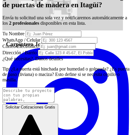
de puertas de madera en Itagüí?
Envía tu solicitud una sola vez y notificaremos automáticamente a
los
2 profesionales
disponibles en esta lista.
Tu Nombre
WhatsApp / Celular
Carpintero JoEle
Correo Electrónico
Dirección / Barrio
¿Qué necesitas?. Danos detalles
Tip:
¿La puerta está hinchada por humedad o golpeada? ¿Es puerta
de paso (liviana) o maciza? Esto define si se necesita cepillo o
masilla.
Solicitar Cotizaciones Gratis