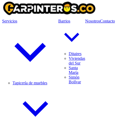
Servicios
Barrios
Nosotros
Contacto
Ditaires
Viviendas
del Sur
Santa
María
Simón
Bolívar
Tapicería de muebles