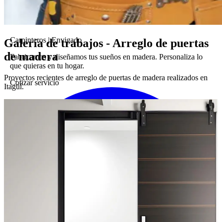
Carpinteros
|
Envigado
Galería de trabajos - Arreglo de puertas
de madera
Fabricamos y diseñamos tus sueños en madera. Personaliza lo
que quieras en tu hogar.
Proyectos recientes de arreglo de puertas de madera realizados en
Cotizar servicio
Itagüí.