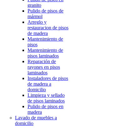
granito
Pulido de pisos de
mármol
Arreglo y
restauracion de pisos
de madera
Mantenimiento de
pisos
Mantenimiento de
pisos laminados
Reparación de
rayones en pisos
laminados
Instaladores de pisos
de madera a
domicilio
Limpieza y sellado
de pisos laminados
Pulido de pisos en
madera
Lavado de muebles a
domicilio