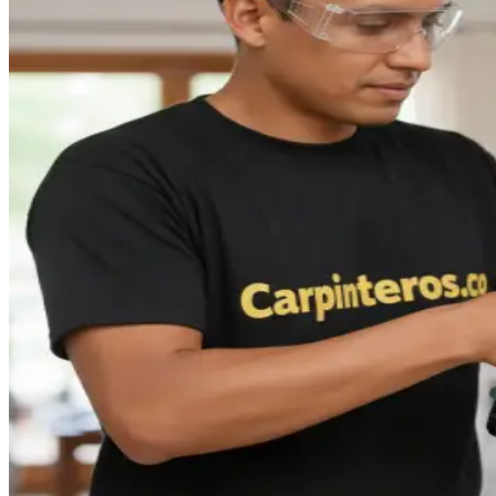
WhatsApp
Closets y cocinas Hubert
|
Manizales
Closets y Cocinas Hubert es una de las empresas líderes en
Manizales en la fabricación de cocinas, closets, vestidores,
centros de entretenimiento, bi...
Cotizar servicio
WhatsApp