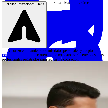
nuestro taller esta ubicado en la Enea - Manizales, Creemos que
Solicitar Cotizaciones Gratis
el hogar es un reflejo de q...
Cotizar servicio
Autorizo el tratamiento de mis datos personales y acepto la
Política de Privacidad
. Entiendo que mis datos serán enviados a los
profesionales registrados para recibir mi cotización.
Saturno Arte en Madera
|
Manizales
Carpinteria general, todo tipo de muebles para el hogar, muebles
para negocios, remodelacion de espacios, restauracion de
muebles, ebanisteria trabajo...
Desde
$100.000