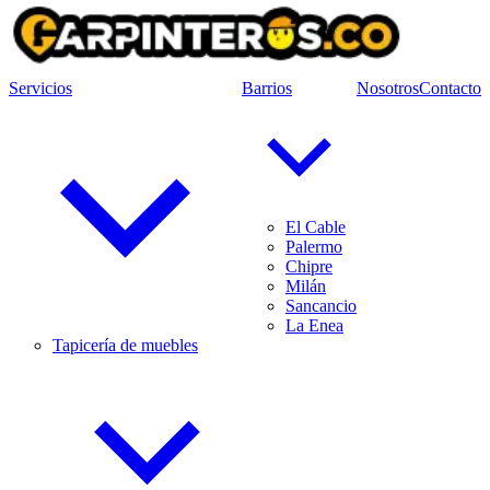
Servicios
Barrios
Nosotros
Contacto
El Cable
Palermo
Chipre
Milán
Sancancio
La Enea
Tapicería de muebles