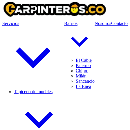
Servicios
Barrios
Nosotros
Contacto
El Cable
Palermo
Chipre
Milán
Sancancio
La Enea
Tapicería de muebles