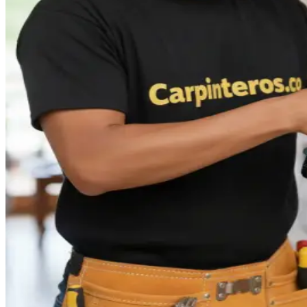
WhatsApp
Carpinteros
|
Chipre
En Aristokrata entendemos que amoblar tu casa puede ser un
reto, pero nosotros podemos ayudar a sacar el máximo provecho
a tus espacios.