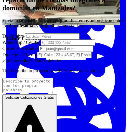
reparación de cocinas integrales a
domicilio en Manizales?
Envía tu solicitud una sola vez y notificaremos automáticamente a
los
4 profesionales
disponibles en esta lista.
Tu Nombre
Jaime Cardona
WhatsApp / Celular
Correo Electrónico
Dirección / Barrio
¿Qué necesitas?. Danos detalles
Tip:
Describe tu proyecto (medidas, materiales, etc)...
Solicitar Cotizaciones Gratis