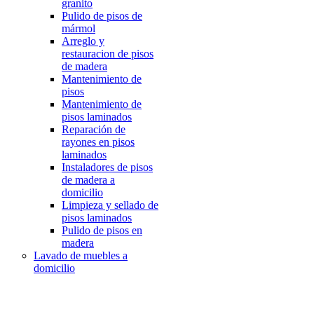
granito
Pulido de pisos de
mármol
Arreglo y
restauracion de pisos
de madera
Mantenimiento de
pisos
Mantenimiento de
pisos laminados
Reparación de
rayones en pisos
laminados
Instaladores de pisos
de madera a
domicilio
Limpieza y sellado de
pisos laminados
Pulido de pisos en
madera
Lavado de muebles a
domicilio