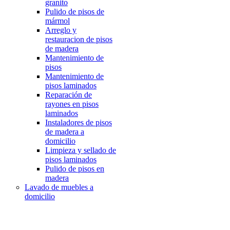
granito
Pulido de pisos de
mármol
Arreglo y
restauracion de pisos
de madera
Mantenimiento de
pisos
Mantenimiento de
pisos laminados
Reparación de
rayones en pisos
laminados
Instaladores de pisos
de madera a
domicilio
Limpieza y sellado de
pisos laminados
Pulido de pisos en
madera
Lavado de muebles a
domicilio