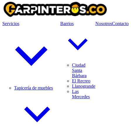
Servicios
Barrios
Nosotros
Contacto
Ciudad
Santa
Bárbara
El Recreo
Llanogrande
Tapicería de muebles
Las
Mercedes