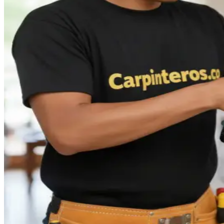
WhatsApp
Taller de César
|
Cali
Somos una empresa dedicada a revestir y restaurar muebles con
telas o cuero a la comodidad de cada cliente con mucha estética,
incluyendo la reparació...
Desde
$80.000