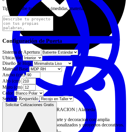
Tip:
Describe tu proyecto (medidas, materiales, etc)...
Configuración de Puerta
Sistema de Apertura
Ubicación
Diseño de Hoja
Material Base
Ancho (cm)
Alto (cm)
Muro (cm)
Color
Servicio Requerido
Solicitar Cotizaciones Gratis
MELINA ARTE & DECORACION
|
Alameda
Especialista en carpinteria, arte y decoracion con amplia
experiencia en muebles personalizados y proyectos decorativos.
Servicio profesional en toda...