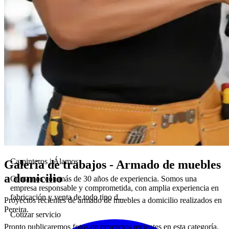
Carpinteros
|
Álamos
Galería de trabajos - Armado de muebles
a domicilio
Contamos con más de 30 años de experiencia. Somos una
empresa responsable y comprometida, con amplia experiencia en
fabricación y venta de todo tipo d...
Proyectos recientes de armado de muebles a domicilio realizados en
Pereira.
Cotizar servicio
Pronto publicaremos fotos de proyectos recientes en esta categoría.