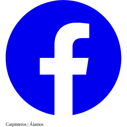
Carpinteros
|
Álamos