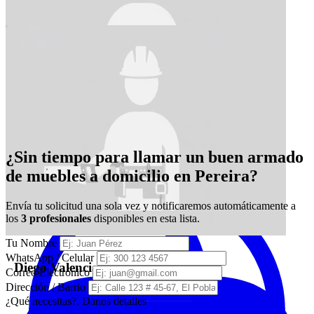
¿Sin tiempo para llamar un buen armado
Innovar Diseños Integrales
de muebles a domicilio en Pereira?
Envía tu solicitud una sola vez y notificaremos automáticamente a
los
3 profesionales
disponibles en esta lista.
Tu Nombre
WhatsApp / Celular
Diego Valencia
Correo Electrónico
Dirección / Barrio
¿Qué necesitas?. Danos detalles