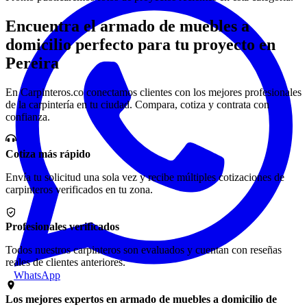
Encuentra el armado de muebles a
domicilio perfecto para tu proyecto en
Pereira
En Carpinteros.co conectamos clientes con los mejores profesionales
de la carpintería en tu ciudad. Compara, cotiza y contrata con
confianza.
Cotiza más rápido
Envía tu solicitud una sola vez y recibe múltiples cotizaciones de
carpinteros verificados en tu zona.
Profesionales verificados
Todos nuestros carpinteros son evaluados y cuentan con reseñas
reales de clientes anteriores.
WhatsApp
Los mejores expertos en armado de muebles a domicilio de