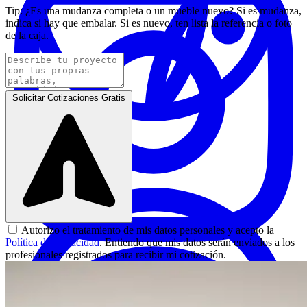
Tip:
¿Es una mudanza completa o un mueble nuevo? Si es mudanza,
indica si hay que embalar. Si es nuevo, ten lista la referencia o foto
de la caja.
Solicitar Cotizaciones Gratis
Carpinteros
|
Pereira
Cotizar servicio
Autorizo el tratamiento de mis datos personales y acepto la
Política de Privacidad
. Entiendo que mis datos serán enviados a los
profesionales registrados para recibir mi cotización.