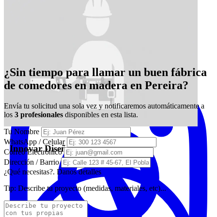
¿Sin tiempo para llamar un buen fábrica
Brayner carpinterias
de comedores en madera en Pereira?
Envía tu solicitud una sola vez y notificaremos automáticamente a
los
3 profesionales
disponibles en esta lista.
Tu Nombre
WhatsApp / Celular
Innovar Diseños Integrales
Correo Electrónico
Dirección / Barrio
¿Qué necesitas?. Danos detalles
Tip:
Describe tu proyecto (medidas, materiales, etc)...