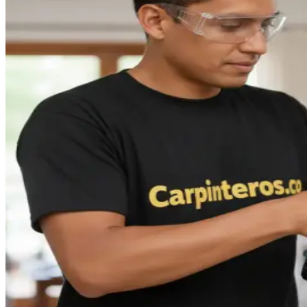
Carpinteros
|
Álamos
transformamos hogares a través del diseño y la innovación. Nos
especializamos en cocinas integrales y clósets que optimizan
cada rincón de tu casa, co...
Cotizar servicio
WhatsApp