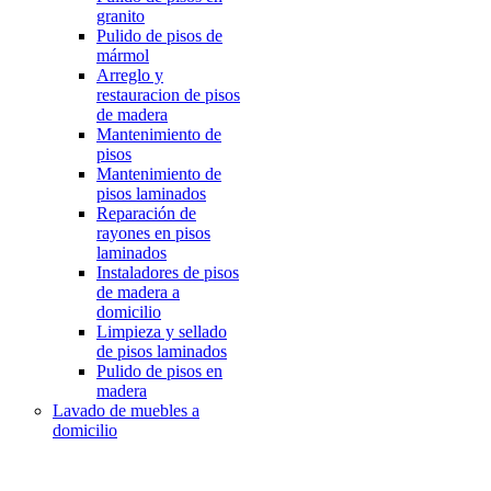
granito
Pulido de pisos de
mármol
Arreglo y
restauracion de pisos
de madera
Mantenimiento de
pisos
Mantenimiento de
pisos laminados
Reparación de
rayones en pisos
laminados
Instaladores de pisos
de madera a
domicilio
Limpieza y sellado
de pisos laminados
Pulido de pisos en
madera
Lavado de muebles a
domicilio