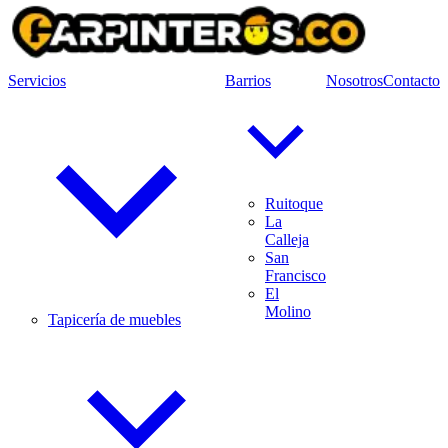
Servicios
Barrios
Nosotros
Contacto
Ruitoque
La
Calleja
San
Francisco
El
Molino
Tapicería de muebles