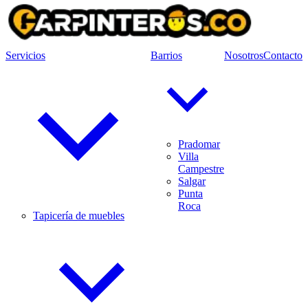
Servicios
Barrios
Nosotros
Contacto
Pradomar
Villa
Campestre
Salgar
Punta
Roca
Tapicería de muebles