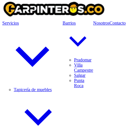
Servicios
Barrios
Nosotros
Contacto
Pradomar
Villa
Campestre
Salgar
Punta
Roca
Tapicería de muebles