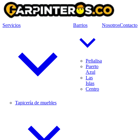
Servicios
Barrios
Nosotros
Contacto
Peñalisa
Puerto
Azul
Las
Islas
Centro
Tapicería de muebles