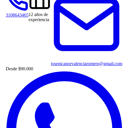
12 años de
3108643465
experiencia
josenicanorvalenciaromero@gmail.com
Desde
$90.000