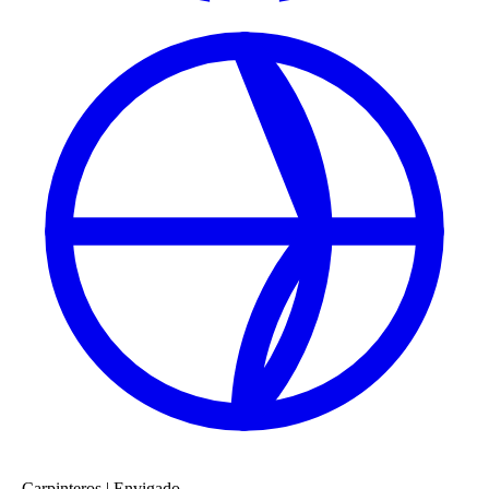
Carpinteros
|
Envigado