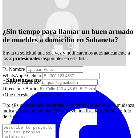
¿Sin tiempo para llamar un buen armado
de muebles a domicilio en Sabaneta?
Envía tu solicitud una sola vez y notificaremos automáticamente a
los
2 profesionales
disponibles en esta lista.
Tu Nombre
WhatsApp / Celular
Soluciones madera Vasquez
Correo Electrónico
Dirección / Barrio
¿Qué necesitas?. Danos detalles
Tip:
¿Es una mudanza completa o un mueble nuevo? Si es mudanza,
indica si hay que embalar. Si es nuevo, ten lista la referencia o foto
de la caja.