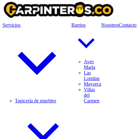
Servicios
Barrios
Nosotros
Contacto
Aves
María
Las
Lomitas
Mayorca
Villas
del
Tapicería de muebles
Carmen